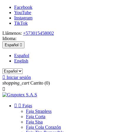
Facebook
YouTube
Instagram
TikTok
Llámenos:
+573015458002
Idioma:
Español

Español
English

Iniciar sesión
shopping_cart
Carrito
(0)



Fajas
Faja Strapless
Faja Corta
Faja Sisa
Faja Cola Corazón