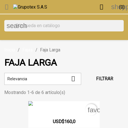
shopp


(0)
search
Inicio
Fajas
Faja Larga
FAJA LARGA

FILTRAR
Relevancia
Mostrando 1-6 de 6 artículo(s)
favorite_bord
Faja Larga Cola Corazón...
USD$160,0