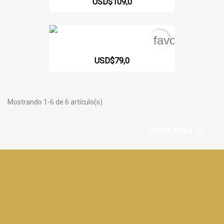
USD$109,0
favorite_bord
528 Faja Descanso En Franela
USD$79,0
Mostrando 1-6 de 6 artículo(s)

Volver arriba
Facebook
YouTube
Instagram
TikTok